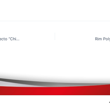
Activa Participación De Rim Polymers En El Proyecto “China – Una Franja, Una Ruta”
Rim Pol