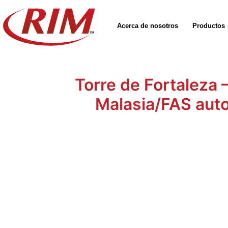
Skip
to
Acerca de nosotros
Productos
content
Torre de Fortaleza
Malasia/FAS auto